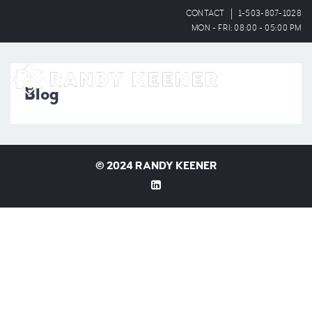
CONTACT
1-503-807-1028
MON - FRI: 08:00 - 05:00 PM
OPEN
Blog
©
2024 RANDY KEENER